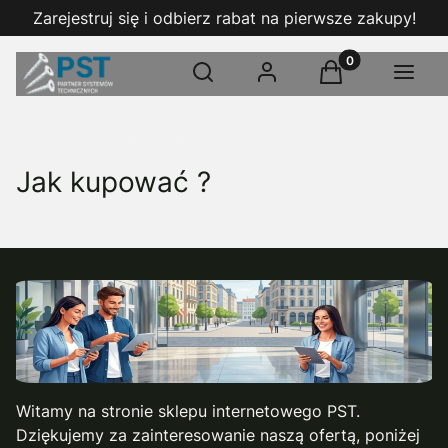
Zarejestruj się i odbierz rabat na pierwsze zakupy!
Produkty w kosz
Otwórz wyszukiwarkę
Szukaj
Zaloguj się
Koszyk
Menu
Przejdź do:
PST Sklep Wielobranżowy
Jak kupować ?
Witamy na stronie sklepu internetowego PST.
Dziękujemy za zainteresowanie naszą ofertą, poniżej