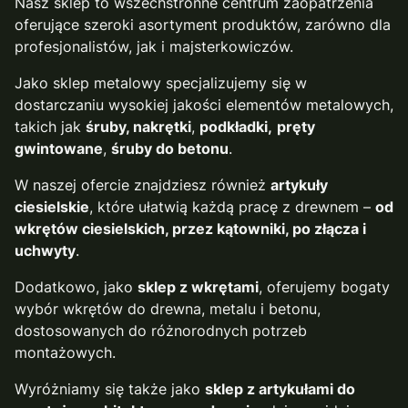
Nasz sklep to wszechstronne centrum zaopatrzenia
oferujące szeroki asortyment produktów, zarówno dla
profesjonalistów, jak i majsterkowiczów.
Jako sklep metalowy specjalizujemy się w
dostarczaniu wysokiej jakości elementów metalowych,
takich jak
śruby, nakrętki
,
podkładki,
pręty
gwintowane
,
śruby do betonu
.
W naszej ofercie znajdziesz również
artykuły
ciesielskie
, które ułatwią każdą pracę z drewnem –
od
wkrętów ciesielskich, przez kątowniki, po złącza i
uchwyty
.
Dodatkowo, jako
sklep z wkrętami
, oferujemy bogaty
wybór wkrętów do drewna, metalu i betonu,
dostosowanych do różnorodnych potrzeb
montażowych.
Wyróżniamy się także jako
sklep z artykułami do