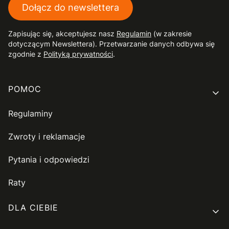
Dołącz do newslettera
Zapisując się, akceptujesz nasz
Regulamin
(w zakresie
dotyczącym Newslettera). Przetwarzanie danych odbywa się
zgodnie z
Polityką prywatności
.
Linki w stopce
POMOC
Regulaminy
Zwroty i reklamacje
Pytania i odpowiedzi
Raty
DLA CIEBIE