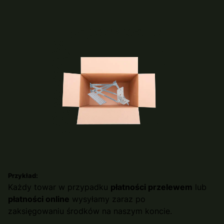
Przykład:
Każdy towar w przypadku
płatności przelewem
lub
płatności online
wysyłamy zaraz po
zaksięgowaniu środków na naszym koncie.