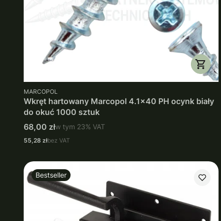
PRODUCENT
MARCOPOL
Wkręt hartowany Marcopol 4.1x40 PH ocynk biały
do okuć 1000 sztuk
Cena brutto
68,00 zł
w tym
23%
VAT
Cena netto
55,28 zł
bez VAT
Bestseller