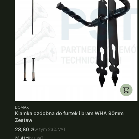
PRODUCENT
DOMAX
Klamka ozdobna do furtek i bram WHA 90mm
Zestaw
Cena brutto
28,80 zł
w tym
23%
VAT
Cena netto
23,41 zł
bez VAT