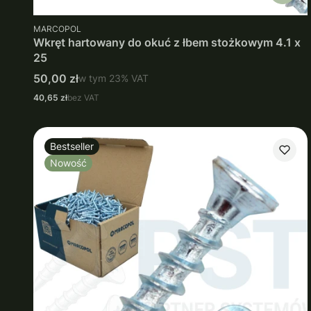
PRODUCENT
MARCOPOL
Wkręt hartowany do okuć z łbem stożkowym 4.1 x
25
Cena brutto
50,00 zł
w tym
23%
VAT
Cena netto
40,65 zł
bez VAT
Bestseller
Nowość