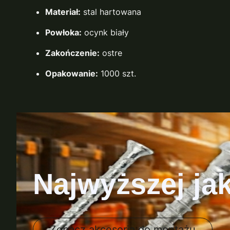
Materiał:
stal hartowana
Powłoka:
ocynk biały
Zakończenie:
ostre
Opakowanie:
1000 szt.
Najwyższej ja
Zobacz akcesoria do montażu