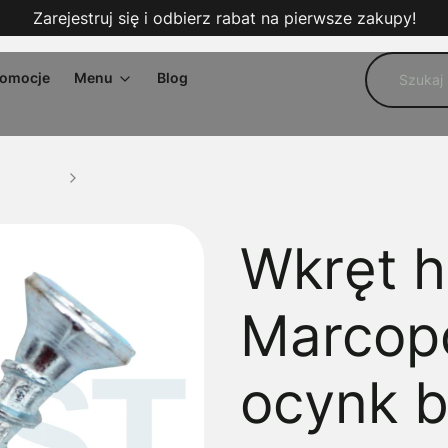
Zarejestruj się i odbierz rabat na pierwsze zakupy!
omocje
Menu
Blog
 do montażu
Wkręt hartowany Marcopol 4.1x30 PH ocynk biały do okuć 1000
Wkręt 
Marcopo
ocynk b