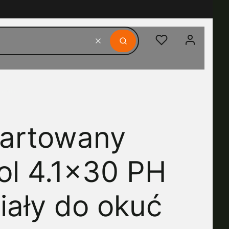
Ulubione
Zaloguj się
Wyczyść
Szukaj
 sztuk
hartowany
l 4.1x30 PH
iały do okuć