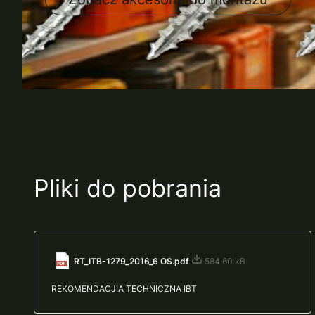
Pliki do pobrania
RT_ITB-1279_2016_6 OS.pdf
584.60 kB
REKOMENDACJIA TECHNICZNA IBT