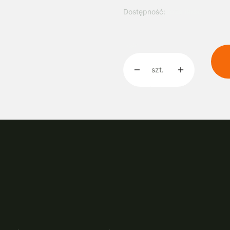
Dostępność:
duża ilość
Ilość
szt.