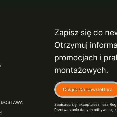
Zapisz się do ne
Otrzymuj inform
promocjach i pr
y
montażowych.
Twój adres e-mail
Dołącz do newslettera
I DOSTAWA
Zapisując się, akceptujesz nasz Re
Przetwarzanie danych odbywa się zg
ci