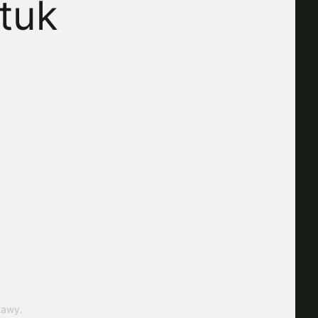
tuk
ęt hartowany z łbem stożkowym
renomowanej
 do montażu okuć meblowych, stolarki drzwiowej oraz
li i białemu ocynkowi produkt wyróżnia się wysoką
chaniczne i korozję.
amek
pochodne
tosowanie
tawy.