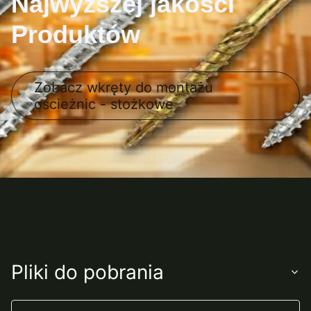
Najwyższej jakości
Produktów
Zobacz wkręty do montażu
ościeżnic - stożkowe
Pliki do pobrania