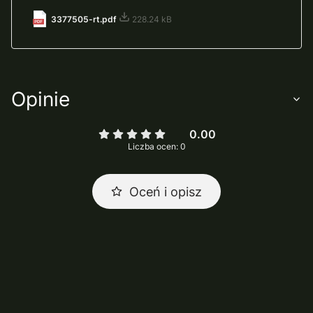
3377505-rt.pdf
228.24 kB
Opinie
0.00
Liczba ocen: 0
Oceń i opisz