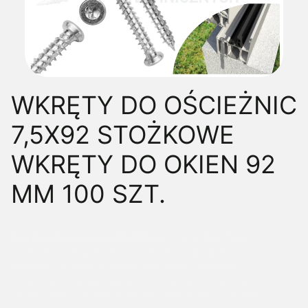
WKRĘTY DO OŚCIEŻNIC
7,5X92 STOŻKOWE
WKRĘTY DO OKIEN 92
MM 100 SZT.
Wkręty ościeżnicowe 7,5×92 mm
z gniazdem
Torx
przeznaczone są do montażu ościeżnic drzwiowych i
okiennych w betonie, murze oraz innych podłożach
mineralnych. Zapewniają szybki, stabilny montaż bez
konieczności stosowania kołków. Idealne do zastosowań